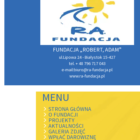
FUNDACJA „ROBERT, ADAM”
ul.Lipowa 24 - Białystok 15-427
tel. + 48 796 717 043
e-mail:
biuro@ra-fundacja.pl
www.ra-fundacja.pl
MENU
STRONA GŁÓWNA
O FUNDACJI
PROJEKTY
AKTUALNOŚCI
GALERIA ZDJĘĆ
WPŁAĆ DAROWIZNĘ