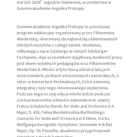
marzeń 2024” Jagodzie Gumiennej, uczestnictwa w
Sommerakademie Angelika Prokopp.
Sommerakademie Angelika Prokopp to prestiżowy
program edukacyjny organizowany przez Filharmonię
Wiedeńską, skierowany do najbardziej utalentowanych
młodych muzyków z całego świata. Akademia,
odbywająca się w Salzburgu w ramach Salzburger
Festspiele, daje uczestnikom wyjątkową możliwość pracy
pod okiem wybitnych pedagogów oraz Filharmoników
Wiedeńskich. Młodzi artyści biorą udział w lekcjach
mistrzowskich, próbach orkiestrowych i kameralnych, a
także w koncertach festiwalowych, które stanowią
integralną część tego renomowanego wydarzenia.
Podczas tegorocznej edycji młodzi ludzie podczas
sześciu koncertów orkiestra wykonała m.in. utwory
Franza Schuberta: Rondo for Violin and Orchestra in A
Major, D. 438, Felixa Mendelssohna-Bartholdiego:
Concerto for Violin and Orchestra in D Minor, Ericha
Wolfganga Korngolda: Symphonic Serenade in B-flat
Major, Op. 39. Ponadto, akademicy przygotowywali
repertuar z muzyki kameralnej.