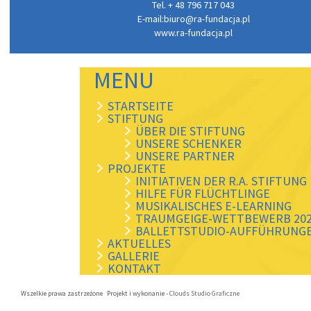
Tel. + 48 796 717 043
E-mail:
biuro@ra-fundacja.pl
www.ra-fundacja.pl
MENU
STARTSEITE
STIFTUNG
ÜBER DIE STIFTUNG
UNSERE SCHENKER
UNSERE PARTNER
PROJEKTE
INITIATIVEN DER R.A. STIFTUNG
HILFE FÜR FLÜCHTLINGE
MUSIKALISCHES E-LEARNING
TRAUMGEIGE-WETTBEWERB 20
BALLETTSTUDIO-AUFFÜHRUNG
AKTUELLES
GALLERIE
KONTAKT
Wszelkie prawa zastrzeżone Projekt i wykonanie -
Clouds Studio Graficzne