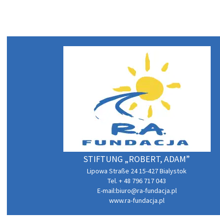
STIFTUNG „ROBERT, ADAM”
Lipowa Straße 24 15-427 Bialystok
Tel. + 48 796 717 043
E-mail:
biuro@ra-fundacja.pl
www.ra-fundacja.pl